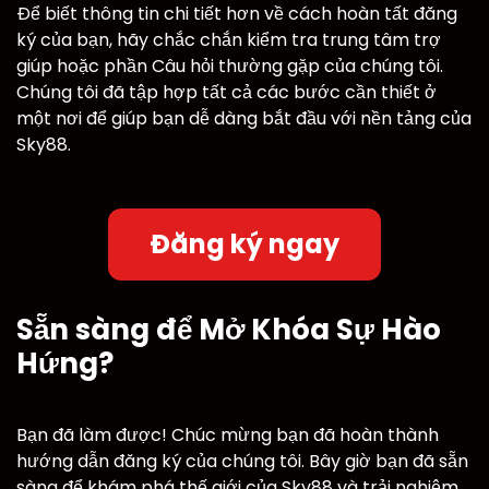
Để biết thông tin chi tiết hơn về cách hoàn tất đăng
ký của bạn, hãy chắc chắn kiểm tra trung tâm trợ
giúp hoặc phần Câu hỏi thường gặp của chúng tôi.
Chúng tôi đã tập hợp tất cả các bước cần thiết ở
một nơi để giúp bạn dễ dàng bắt đầu với nền tảng của
Sky88.
Đăng ký ngay
Sẵn sàng để Mở Khóa Sự Hào
Hứng?
Bạn đã làm được! Chúc mừng bạn đã hoàn thành
hướng dẫn đăng ký của chúng tôi. Bây giờ bạn đã sẵn
sàng để khám phá thế giới của Sky88 và trải nghiệm