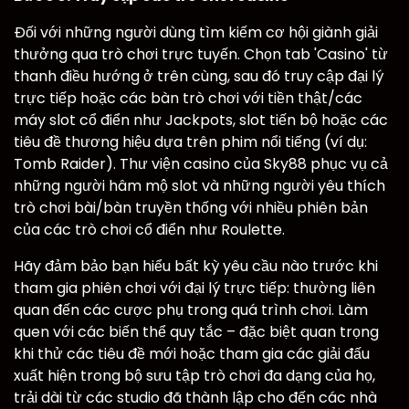
Đối với những người dùng tìm kiếm cơ hội giành giải
thưởng qua trò chơi trực tuyến. Chọn tab 'Casino' từ
thanh điều hướng ở trên cùng, sau đó truy cập đại lý
trực tiếp hoặc các bàn trò chơi với tiền thật/các
máy slot cổ điển như Jackpots, slot tiến bộ hoặc các
tiêu đề thương hiệu dựa trên phim nổi tiếng (ví dụ:
Tomb Raider). Thư viện casino của Sky88 phục vụ cả
những người hâm mộ slot và những người yêu thích
trò chơi bài/bàn truyền thống với nhiều phiên bản
của các trò chơi cổ điển như Roulette.
Hãy đảm bảo bạn hiểu bất kỳ yêu cầu nào trước khi
tham gia phiên chơi với đại lý trực tiếp: thường liên
quan đến các cược phụ trong quá trình chơi. Làm
quen với các biến thể quy tắc – đặc biệt quan trọng
khi thử các tiêu đề mới hoặc tham gia các giải đấu
xuất hiện trong bộ sưu tập trò chơi đa dạng của họ,
trải dài từ các studio đã thành lập cho đến các nhà