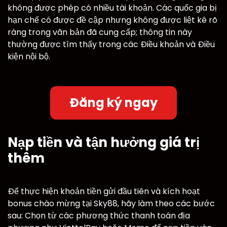
không được phép có nhiều tài khoản. Các quốc gia bị
hạn chế có được đề cập nhưng không được liệt kê rõ
ràng trong văn bản đã cung cấp; thông tin này
thường được tìm thấy trong các Điều khoản và Điều
kiện nội bộ.
Đăng ký ngay
Nạp tiền và tận hưởng giá trị
thêm
Để thực hiện khoản tiền gửi đầu tiên và kích hoạt
bonus chào mừng tại Sky88, hãy làm theo các bước
sau: Chọn từ các phương thức thanh toán địa