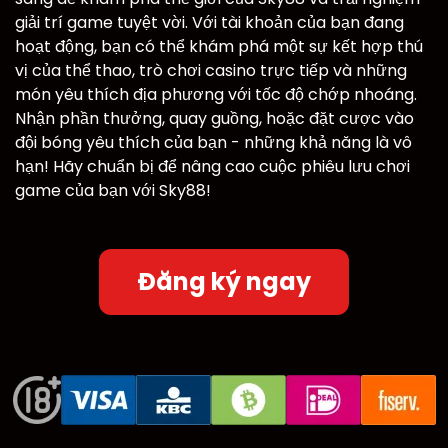
giải trí game tuyệt vời. Với tài khoản của bạn đang
hoạt động, bạn có thể khám phá một sự kết hợp thú
vị của thể thao, trò chơi casino trực tiếp và những
món yêu thích địa phương với tốc độ chớp nhoáng.
Nhận phần thưởng, quay guồng, hoặc đặt cược vào
đội bóng yêu thích của bạn - những khả năng là vô
hạn! Hãy chuẩn bị để nâng cao cuộc phiêu lưu chơi
game của bạn với Sky88!
Đăng ký ngay