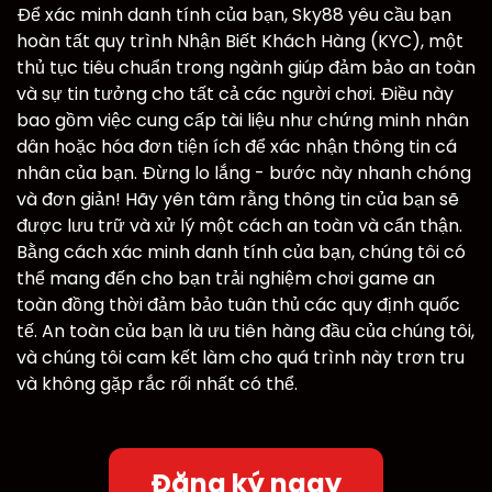
Để xác minh danh tính của bạn, Sky88 yêu cầu bạn
hoàn tất quy trình Nhận Biết Khách Hàng (KYC), một
thủ tục tiêu chuẩn trong ngành giúp đảm bảo an toàn
và sự tin tưởng cho tất cả các người chơi. Điều này
bao gồm việc cung cấp tài liệu như chứng minh nhân
dân hoặc hóa đơn tiện ích để xác nhận thông tin cá
nhân của bạn. Đừng lo lắng - bước này nhanh chóng
và đơn giản! Hãy yên tâm rằng thông tin của bạn sẽ
được lưu trữ và xử lý một cách an toàn và cẩn thận.
Bằng cách xác minh danh tính của bạn, chúng tôi có
thể mang đến cho bạn trải nghiệm chơi game an
toàn đồng thời đảm bảo tuân thủ các quy định quốc
tế. An toàn của bạn là ưu tiên hàng đầu của chúng tôi,
và chúng tôi cam kết làm cho quá trình này trơn tru
và không gặp rắc rối nhất có thể.
Đăng ký ngay