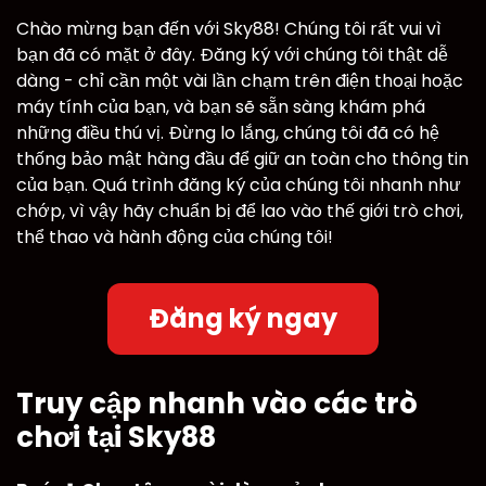
Chào mừng bạn đến với Sky88! Chúng tôi rất vui vì
bạn đã có mặt ở đây. Đăng ký với chúng tôi thật dễ
dàng - chỉ cần một vài lần chạm trên điện thoại hoặc
máy tính của bạn, và bạn sẽ sẵn sàng khám phá
những điều thú vị. Đừng lo lắng, chúng tôi đã có hệ
thống bảo mật hàng đầu để giữ an toàn cho thông tin
của bạn. Quá trình đăng ký của chúng tôi nhanh như
chớp, vì vậy hãy chuẩn bị để lao vào thế giới trò chơi,
thể thao và hành động của chúng tôi!
Đăng ký ngay
Truy cập nhanh vào các trò
chơi tại Sky88