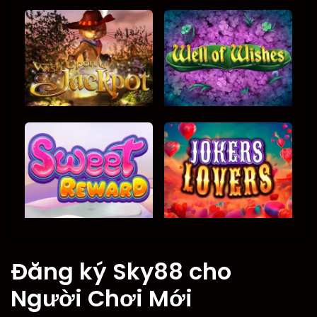
Đăng ký Sky88 cho
Người Chơi Mới