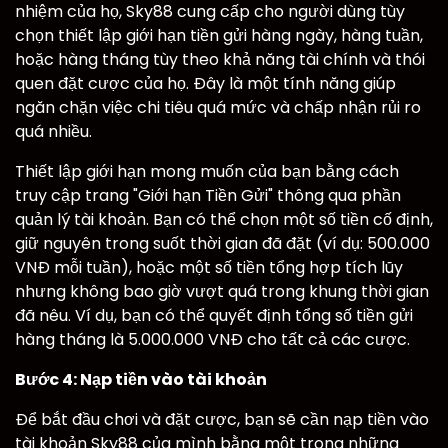
nhiệm của họ, Sky88 cung cấp cho người dùng tùy
chọn thiết lập giới hạn tiền gửi hàng ngày, hàng tuần,
hoặc hàng tháng tùy theo khả năng tài chính và thói
quen đặt cược của họ. Đây là một tính năng giúp
ngăn chặn việc chi tiêu quá mức và chấp nhận rủi ro
quá nhiều.
Thiết lập giới hạn mong muốn của bạn bằng cách
truy cập trang "Giới hạn Tiền Gửi" thông qua phần
quản lý tài khoản. Bạn có thể chọn một số tiền cố định,
giữ nguyên trong suốt thời gian đã đặt (ví dụ: 500.000
VNĐ mỗi tuần), hoặc một số tiền tổng hợp tích lũy
nhưng không bao giờ vượt quá trong khung thời gian
đã nêu. Ví dụ, bạn có thể quyết định tổng số tiền gửi
hàng tháng là 5.000.000 VNĐ cho tất cả các cược.
Bước 4: Nạp tiền vào tài khoản
Để bắt đầu chơi và đặt cược, bạn sẽ cần nạp tiền vào
tài khoản Sky88 của mình bằng một trong những