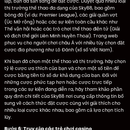
lập, bạn đã sẵn sàng để đặt cược. Duyệt qua nhiều loại
thị trường thể thao đa dạng của Sky88, bao gồm
bóng đá (ví dụ: Premier League), các giải quần vợt
(Úc Mở rộng) hoặc các sự kiện toàn cầu khác như
Thế vận hội hoặc các trò chơi thể thao điện tử (Giải
vô địch thế giới Liên Minh Huyền Thoại). Trang web
phục vụ cho người chơi châu Á với nhiều tùy chọn đặt
cược địa phương như Lô Đánh (xổ số Việt Nam).
Khi bạn đã chọn một thể thao và thị trường, hãy chọn
tỷ lệ cược ưa thích của bạn và chọn một số tiền để
cược bằng tiền từ số dư khả dụng của bạn. Đối với
những cược phức tạp hơn hoặc cược trực tiếp
trong các sự kiện đang diễn ra, hãy tham khảo phần
quy định chi tiết của Sky88 nơi cung cấp thông tin bổ
sung về cách thức đặt cược cùng với giải thích cho
nhiều loại cược khác nhau, bao gồm cả lựa chọn tích
lũy.
Bước 6: Truy cập các trò chơi casino