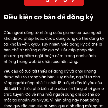
Điều kiện cơ bản để đăng ký
Các người dùng từ những quốc gia nơi cờ bạc ngoài
khơi được phép hoặc được dung túng có thể đăng ký
tài khoản với Sky88. Tuy nhiên, việc đăng ký có thể bị
hạn chế từ những quốc gia có luật cấp phép địa
phương nghiêm ngặt hoặc nằm trong danh sách
những trang web bị chặn của nền tảng.
Yêu cầu độ tuổi tối thiểu để đăng ký và chơi không
được nêu rõ trong văn bản. Tuy nhiên, người ta cho
rằng người dùng phải ít nhất 18 tuổi, vì đây là yêu cầu
độ tuổi tối thiểu phổ biến cho các nền tảng chơi game
trực tuyến. Có vẻ như mỗi người dùng chỉ có thể có
một tài khoản với Sky88, vì nền tảng này hoạt động
theo quy tắc của Isle of Man, quy định rằng mỗi người