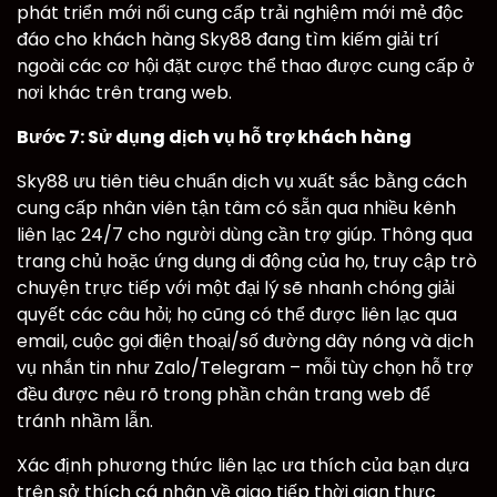
phát triển mới nổi cung cấp trải nghiệm mới mẻ độc
đáo cho khách hàng Sky88 đang tìm kiếm giải trí
ngoài các cơ hội đặt cược thể thao được cung cấp ở
nơi khác trên trang web.
Bước 7: Sử dụng dịch vụ hỗ trợ khách hàng
Sky88 ưu tiên tiêu chuẩn dịch vụ xuất sắc bằng cách
cung cấp nhân viên tận tâm có sẵn qua nhiều kênh
liên lạc 24/7 cho người dùng cần trợ giúp. Thông qua
trang chủ hoặc ứng dụng di động của họ, truy cập trò
chuyện trực tiếp với một đại lý sẽ nhanh chóng giải
quyết các câu hỏi; họ cũng có thể được liên lạc qua
email, cuộc gọi điện thoại/số đường dây nóng và dịch
vụ nhắn tin như Zalo/Telegram – mỗi tùy chọn hỗ trợ
đều được nêu rõ trong phần chân trang web để
tránh nhầm lẫn.
Xác định phương thức liên lạc ưa thích của bạn dựa
trên sở thích cá nhân về giao tiếp thời gian thực