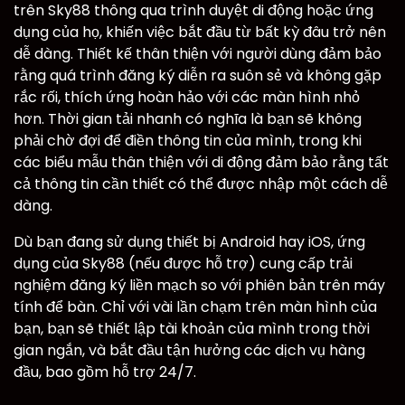
trên Sky88 thông qua trình duyệt di động hoặc ứng
dụng của họ, khiến việc bắt đầu từ bất kỳ đâu trở nên
dễ dàng. Thiết kế thân thiện với người dùng đảm bảo
rằng quá trình đăng ký diễn ra suôn sẻ và không gặp
rắc rối, thích ứng hoàn hảo với các màn hình nhỏ
hơn. Thời gian tải nhanh có nghĩa là bạn sẽ không
phải chờ đợi để điền thông tin của mình, trong khi
các biểu mẫu thân thiện với di động đảm bảo rằng tất
cả thông tin cần thiết có thể được nhập một cách dễ
dàng.
Dù bạn đang sử dụng thiết bị Android hay iOS, ứng
dụng của Sky88 (nếu được hỗ trợ) cung cấp trải
nghiệm đăng ký liền mạch so với phiên bản trên máy
tính để bàn. Chỉ với vài lần chạm trên màn hình của
bạn, bạn sẽ thiết lập tài khoản của mình trong thời
gian ngắn, và bắt đầu tận hưởng các dịch vụ hàng
đầu, bao gồm hỗ trợ 24/7.