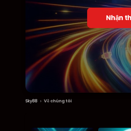
Nhận t
›
Sky88
Về chúng tôi