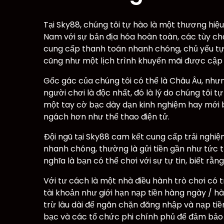
Tại Sky88, chúng tôi tự hào là một thương hiệ
Nam với sự bản địa hóa hoàn toàn, các tùy ch
cung cấp thanh toán nhanh chóng, chủ yếu tự đ
cũng như một lịch trình khuyến mãi được cập n
Gốc gác của chúng tôi có thể là Châu Âu, nhưn
người chơi là độc nhất, đó là lý do chúng tôi 
một tay cờ bạc dày dạn kinh nghiệm hay mới b
ngách hơn như thể thao điện tử.
Đội ngũ tại Sky88 cam kết cung cấp trải nghiệ
nhanh chóng, thường là gửi tiền gần như tức t
nghĩa là bạn có thể chơi với sự tự tin, biết r
Với tư cách là một nhà điều hành trò chơi có 
tài khoản như giới hạn nạp tiền hàng ngày / hà
trừ lâu dài để ngăn chặn đăng nhập và nạp tiề
bạc và các tổ chức phi chính phủ để đảm bảo rằ