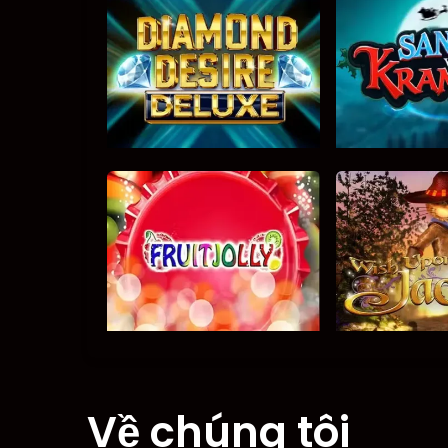
Về chúng tôi