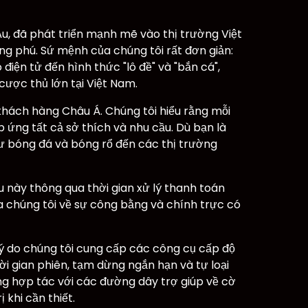
Âu, đã phát triển mạnh mẽ vào thị trường Việt
g phú. Sứ mệnh của chúng tôi rất đơn giản:
ện tử đến hình thức "lô đề" và "bắn cá",
cược thủ lớn tại Việt Nam.
khách hàng Châu Á. Chúng tôi hiểu rằng mỗi
p ứng tất cả sở thích và nhu cầu. Dù bạn là
hư bóng đá và bóng rổ đến các thị trường
u này thông qua thời gian xử lý thanh toán
ủa chúng tôi về sự công bằng và chính trực có
 lý do chúng tôi cung cấp các công cụ cấp độ
ời gian phiên, tạm dừng ngắn hạn và tự loại
ng hợp tác với các đường dây trợ giúp về cờ
 khi cần thiết.